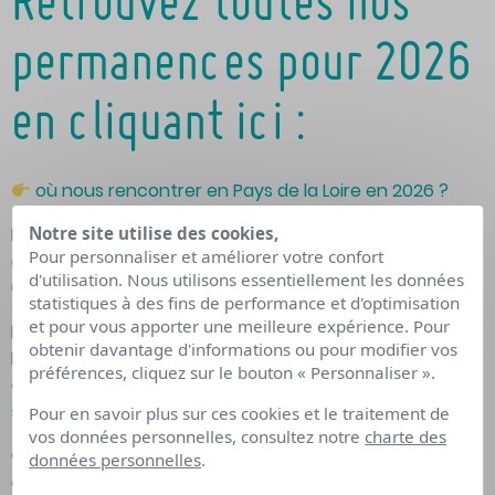
Retrouvez toutes nos
permanences pour 2026
en cliquant ici :
où nous rencontrer en Pays de la Loire en 2026 ?
Notre site utilise des cookies,
Pour plus d’informations et pour prendre rdv avec nos
Pour personnaliser et améliorer votre confort
conseillers, vous pouvez toujours nous contacter au
d'utilisation. Nous utilisons essentiellement les données
02 40 20 28 00
statistiques à des fins de performance et d'optimisation
et pour vous apporter une meilleure expérience. Pour
Pour vous renseigner sur le PTP (Projet de Transition
obtenir davantage d'informations ou pour modifier vos
Professionnelle) et découvrir comment monter votre
préférences, cliquez sur le bouton « Personnaliser ».
dossier :
https://www.transitionspro-pdl.fr/je-suis-un-
salariee/financer-mon-projet/
Pour en savoir plus sur ces cookies et le traitement de
vos données personnelles, consultez notre
charte des
Chaque mois, retrouvez les évènements et réunions
données personnelles
.
où nous serons présents sur nos réseaux sociaux