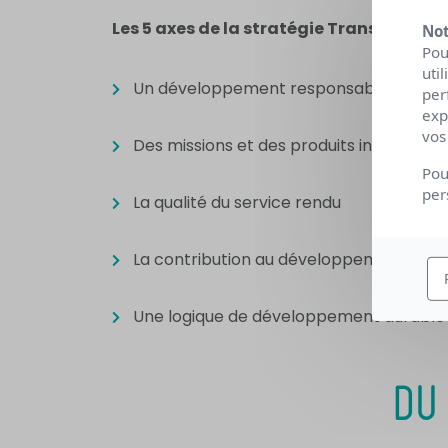
Les 5 axes de la stratégie Transitions Pro
Not
Pou
uti
Un développement responsable
per
exp
vos
Des missions et des produits innovants
Pou
per
La qualité du service rendu
La contribution au développement des t
Une logique de développement durable
DU