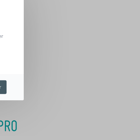
er
r
PRO