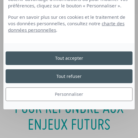
préférences, cliquez sur le bouton « Personnaliser ».
Possibilité
de réaliser des actions de formation
tout ou partie à distance
Pour en savoir plus sur ces cookies et le traitement de
vos données personnelles, consultez notre
charte des
Optimisation
des calendriers de formation
données personnelles
.
Individualisation des durées de formation
Identification de possibilités de co-financement
Tout accepter
TRANSITIONS PRO PAYS
Tout refuser
DE LA LOIRE SE MOBILISE
Personnaliser
POUR RÉPONDRE AUX
ENJEUX FUTURS