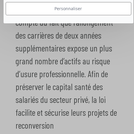
la réforme des retraites, tient
Personnaliser
compte du fait que l’allongement
des carrières de deux années
supplémentaires expose un plus
grand nombre d’actifs au risque
d’usure professionnelle. Afin de
préserver le capital santé des
salariés du secteur privé, la loi
facilite et sécurise leurs projets de
reconversion