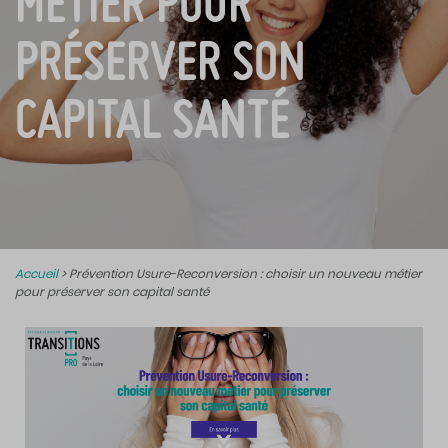
MÉTIER POUR
PRÉSERVER SON
CAPITAL SANTÉ
Accueil
>
Prévention Usure-Reconversion : choisir un nouveau métier
pour préserver son capital santé