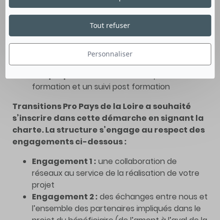
formation
Un
accompagnement
dans les démarches
Tout refuser
administratives liées à la situation de
handicap de l’apprenant
Un
suivi du parcours
de l’apprenant et son
Personnaliser
ajustement en cas de nouveaux besoins
Une
préparation
à la sortie du parcours de
formation et un suivi post formation
Transitions Pro Pays de la Loire a souhaité
s’inscrire dans cette démarche en signant la
charte. La structure s’engage au respect des
engagements ci-dessous :
Engagement 1 :
une collaboration de
réseaux au service de la réalisation de votre
projet
Engagement 2 :
des échanges entre nous et
l’ensemble des partenaires impliqués dans le