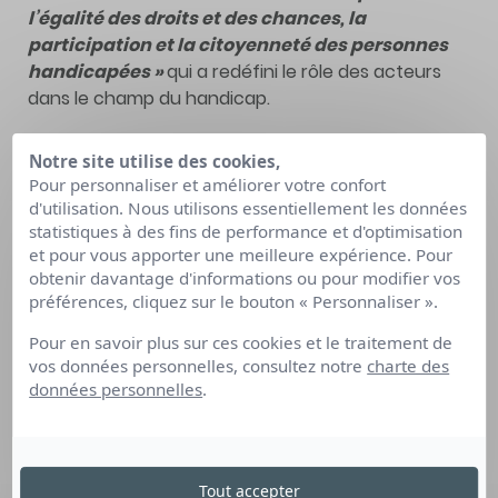
l’égalité des droits et des chances, la
participation et la citoyenneté des personnes
handicapées »
qui a redéfini le rôle des acteurs
dans le champ du handicap.
Chaque structure qui souhaite s’inscrire dans
Notre site utilise des cookies,
cette démarche et répondre aux enjeux de cette
Pour personnaliser et améliorer votre confort
charte peut le faire volontairement en répondant
d'utilisation. Nous utilisons essentiellement les données
aux engagements vis-à-vis des bénéficiaires
statistiques à des fins de performance et d'optimisation
suivants :
et pour vous apporter une meilleure expérience. Pour
obtenir davantage d'informations ou pour modifier vos
Une
collaboration
de réseau au service de
préférences, cliquez sur le bouton « Personnaliser ».
la réalisation du projet de l’apprenant.
Pour en savoir plus sur ces cookies et le traitement de
Des
échanges
entre la structure et
vos données personnelles, consultez notre
charte des
l’ensemble des partenaires impliqués dans le
données personnelles
.
projet de l’apprenant.
Un
accueil
et une information personnalisés
Une
analyse
des besoins et de la
contractualisation d’un parcours de
Tout accepter