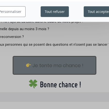
n jury examinera soigneusement les candidatures et sélectionnera les
Personnaliser
Tout refuser
Tout accepte
ces conditions :
Pro Pays de La Loire dans le cadre de votre projet ?
nelle depuis au moins 3 mois ?
 reconversion ?
x personnes qui se posent des questions et n'osent pas se lancer 
Je tente ma chance !
Bonne chance !