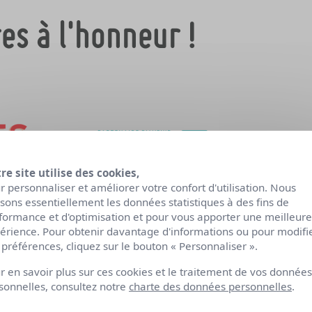
es à l'honneur !
re site utilise des cookies,
r personnaliser et améliorer votre confort d'utilisation. Nous
lisons essentiellement les données statistiques à des fins de
formance et d'optimisation et pour vous apporter une meilleure
érience. Pour obtenir davantage d'informations ou pour modifi
 préférences, cliquez sur le bouton « Personnaliser ».
tion des «Trophées de la Reconversion » qui se tiendra 𝗹𝗲 𝟱 𝗻𝗼𝘃𝗲𝗺𝗯𝗿𝗲 
r en savoir plus sur ces cookies et le traitement de vos données
sonnelles, consultez notre
charte des données personnelles
.
Mettre à l’honneur
VOS
plus belles histoires de reconversion en 