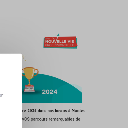
er
𝟎𝟐𝟒 𝐝𝐚𝐧𝐬 𝐧𝐨𝐬 𝐥𝐨𝐜𝐚𝐮𝐱 𝐚̀ 𝐍𝐚𝐧𝐭𝐞𝐬.
récompensant VOS parcours remarquables de