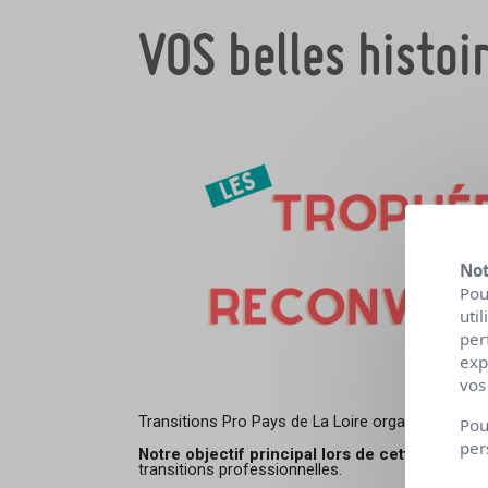
VOS belles histoir
Not
Pou
uti
per
exp
vos
Transitions Pro Pays de La Loire organise la deuxième édi
Pou
per
Notre objectif principal lors de cette soirée ?
transitions professionnelles.